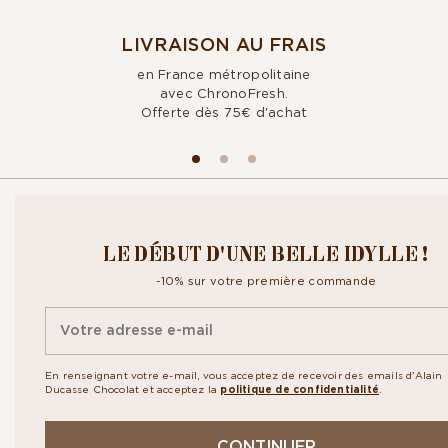
LIVRAISON AU FRAIS
en France métropolitaine
avec ChronoFresh.
Offerte dès 75€ d'achat
CROQUEZ NOTRE
LE DÉBUT D'UNE BELLE IDYLLE !
NEWSLETTER
-10% sur votre première commande
Inscrivez-vous à notre newsletter pour recevoir toute notre actualité
ainsi que nos exclusivités. En vous abonnant vous acceptez la
politique
de confidentialité.
En renseignant votre e-mail, vous acceptez de recevoir des emails d'Alain
Ducasse Chocolat et acceptez la
politique de confidentialité
.
CONTINUER