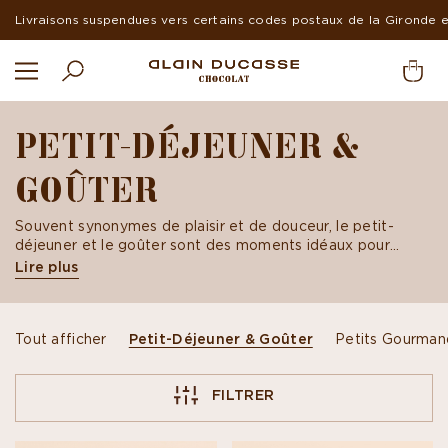
Livraisons suspendues vers certains codes postaux de la Gironde 
PETIT-DÉJEUNER &
GOÛTER
Souvent synonymes de plaisir et de douceur, le petit-
déjeuner et le goûter sont des moments idéaux pour
déguster du bon chocolat. La gourmandise du chocolat est
Lire plus
souvent liée à des souvenirs d’enfance, dans lesquels
chacun replonge avec délice.
Tout afficher
Petit-Déjeuner & Goûter
Petits Gourman
FILTRER