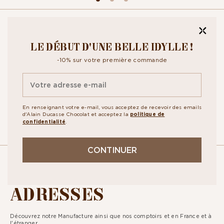
CROQUEZ NOTRE
LE DÉBUT D'UNE BELLE IDYLLE !
NEWSLETTER
-10% sur votre première commande
Inscrivez-vous à notre newsletter pour recevoir toute notre actualité
ainsi que nos exclusivités. En vous abonnant vous acceptez la
politique
de confidentialité.
En renseignant votre e-mail, vous acceptez de recevoir des emails
d'Alain Ducasse Chocolat et acceptez la
politique de
confidentialité
.
CONTINUER
NOS
ADRESSES
Découvrez notre Manufacture ainsi que nos comptoirs et en France et à
l'étranger.