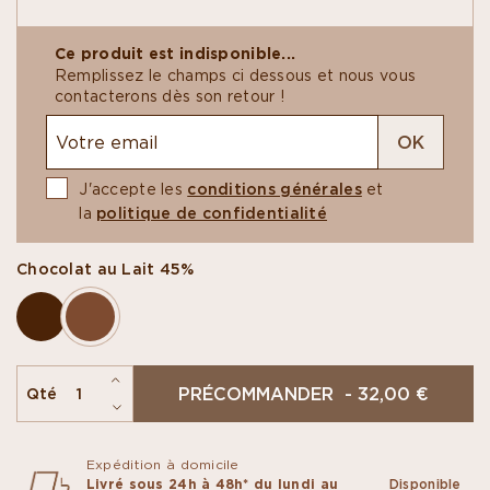
gourmandes et raffinées. Poules, lapins et
caboussins, entre cabosses et poussins, se
Ce produit est indisponible...
distinguent par leurs lignes épurées, reflet du
Remplissez le champs ci dessous et nous vous
talent de nos designers et de leur travail
contacterons dès son retour !
minutieux sur les moules.
OK
J'accepte les
conditions générales
et
la
politique de confidentialité
Chocolat au Lait 45%
PRÉCOMMANDER - 32,00 €
Qté
Expédition à domicile
Livré sous 24h à 48h* du lundi au
Disponible