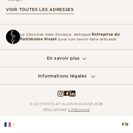
VOIR TOUTES LES ADRESSES
Le Chocolat Alain Ducasse, distingué
Entreprise du
Patrimoine Vivant
pour son savoir-faire artisanal.
En savoir plus
Sur ce site, nous utilisons des cookies
pour mesurer notre audience, entretenir la
Informations légales
relation avec vous et vous adresser de temps à autre du contenu
qualitatif ainsi que de la publicité.
Pour modifier vos préférences par la suite, cliquez sur le lien
'Préférences de cookies' situé dans le pied de page.
© LE CHOCOLAT ALAIN DUCASSE 2026
Lire la politique de confidentialité
RÉALISÉ PAR
SYMEDIANE
Consentements certifiés par
FR
Non merci
Je choisis
Accepter