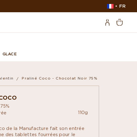
FR
GLACE
alentin
Praliné Coco - Chocolat Noir 75%
 COCO
r 75%
110g
rée
co de la Manufacture fait son entrée
e des tablettes fourrées pour le