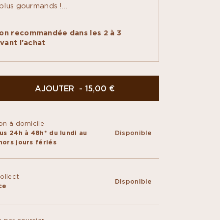
plus gourmands !
te au chocolat noir Assemblage
% est fourrée de deux préparations
n recommandée dans les 2 à 3
 nos artisans chocolatiers. D'abord un
vant l'achat
noix de coco torréfiée et amandes, puis
 également à la noix de coco. Le
raliné et l'onctuosité du caramel
raquant du chocolat procurent à la
n savoureux jeu de textures, pour un
AJOUTER - 15,00 €
 de gourmandise...
on à domicile
us 24h à 48h* du lundi au
Disponible
ors jours fériés
Collect
Disponible
ce