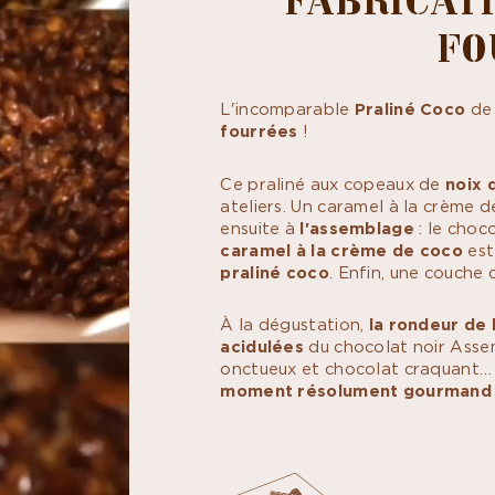
FO
L'incomparable
Praliné Coco
de 
fourrées
!
Ce praliné aux copeaux de
noix 
ateliers. Un caramel à la crème 
ensuite à
l'assemblage
: le choc
caramel à la crème de coco
est
praliné coco
. Enfin, une couche
À la dégustation,
la
rondeur de 
acidulées
du chocolat noir Asse
onctueux et chocolat craquant…
moment résolument gourmand