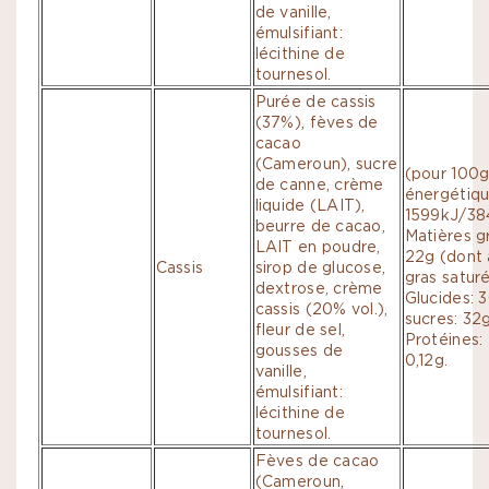
de vanille,
émulsifiant:
lécithine de
tournesol.
Purée de cassis
(37%), fèves de
cacao
(Cameroun), sucre
(pour 100g
de canne, crème
énergétiqu
liquide (LAIT),
1599kJ/384
beurre de cacao,
Matières g
LAIT en poudre,
22g (dont 
Cassis
sirop de glucose,
gras saturé
dextrose, crème
Glucides: 
cassis (20% vol.),
sucres: 32g
fleur de sel,
Protéines: 
gousses de
0,12g.
vanille,
émulsifiant:
lécithine de
tournesol.
Fèves de cacao
(Cameroun,