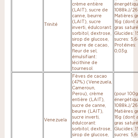
crème entière
énergétiqu
(LAIT), sucre de
1088kJ/262
canne, beurre
Matières g
(LAIT), sucre
16g (dont 
Trinité
inverti, édulcorant:
gras saturé
sorbitol, dextrose,
Glucides: 
sirop de glucose,
sucres: 5,6
beurre de cacao,
Protéines: 
fleur de sel,
0,03g.
émulsifiant:
lécithine de
tournesol.
Fèves de cacao
(47%) (Venezuela,
Cameroun,
Perou), crème
(pour 100g
entière (LAIT),
énergétiqu
sucre de canne,
1088kJ/262
beurre (LAIT),
Matières g
sucre inverti,
16g (dont 
Venezuela
édulcorant:
gras saturé
sorbitol, dextrose,
Glucides: 
sirop de glucose,
sucres: 5,6