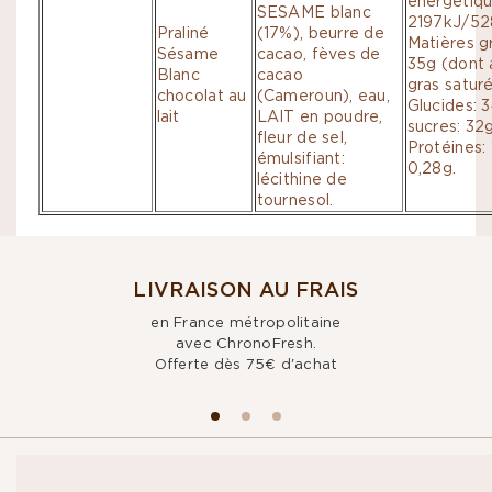
énergétiqu
SESAME blanc
2197kJ/52
Praliné
(17%), beurre de
Matières g
Sésame
cacao, fèves de
35g (dont 
Blanc
cacao
gras saturé
chocolat au
(Cameroun), eau,
Glucides: 
lait
LAIT en poudre,
sucres: 32g
fleur de sel,
Protéines: 
émulsifiant:
0,28g.
lécithine de
tournesol.
LIVRAISON AU FRAIS
en France métropolitaine
avec ChronoFresh.
Offerte dès 75€ d'achat