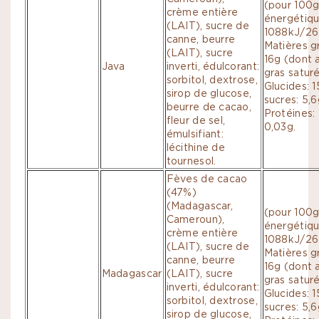
(pour 100g
crème entière
énergétiqu
(LAIT), sucre de
1088kJ/262
canne, beurre
Matières g
(LAIT), sucre
16g (dont 
Java
inverti, édulcorant:
gras saturé
sorbitol, dextrose,
Glucides: 
sirop de glucose,
sucres: 5,6
beurre de cacao,
Protéines: 
fleur de sel,
0,03g.
émulsifiant:
lécithine de
tournesol.
Fèves de cacao
(47%)
(Madagascar,
(pour 100g
Cameroun),
énergétiqu
crème entière
1088kJ/262
(LAIT), sucre de
Matières g
canne, beurre
16g (dont 
Madagascar
(LAIT), sucre
gras saturé
inverti, édulcorant:
Glucides: 
sorbitol, dextrose,
sucres: 5,6
sirop de glucose,