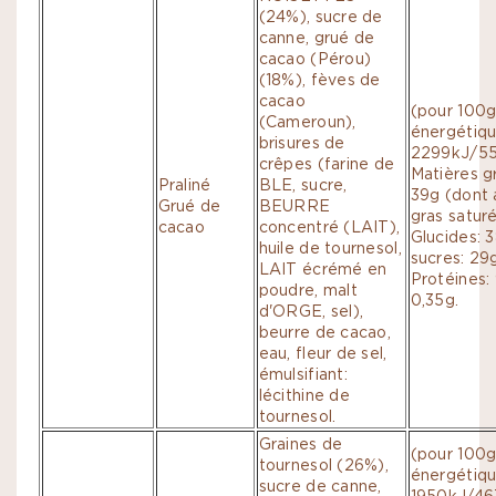
(24%), sucre de
canne, grué de
cacao (Pérou)
(18%), fèves de
cacao
(pour 100g
(Cameroun),
énergétiqu
brisures de
2299kJ/55
crêpes (farine de
Matières g
Praliné
BLE, sucre,
39g (dont 
Grué de
BEURRE
gras saturé
cacao
concentré (LAIT),
Glucides: 
huile de tournesol,
sucres: 29g
LAIT écrémé en
Protéines: 
poudre, malt
0,35g.
d'ORGE, sel),
beurre de cacao,
eau, fleur de sel,
émulsifiant:
lécithine de
tournesol.
Graines de
(pour 100g
tournesol (26%),
énergétiqu
sucre de canne,
1950kJ/46