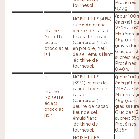
Protéines: 
tournesol.
0,32g.
(pour 100g
NOISETTES(41%),
énergétiqu
sucre de canne,
2525kJ/60
Praliné
beurre de cacao,
Matières g
Noisette
fèves de cacao
46g (dont 
éclats
(Cameroun), LAIT
gras saturé
chocolat au
en poudre, fleur
Glucides: 
lait
de sel, émulsifiant:
sucres: 36g
lécithine de
Protéines: 
tournesol.
0,40g.
NOISETTES
(pour 100g
(39%), sucre de
énergétiqu
canne, fèves de
2487kJ/599
Praliné
cacao
Matières g
Noisette
(Cameroun),
46g (dont 
éclats
beurre de cacao,
gras saturé
chocolat
fleur de sel,
Glucides: 
noir
émulsifiant:
sucres: 33g
lécithine de
Protéines: 
tournesol.
0,35g.
NOISETTES