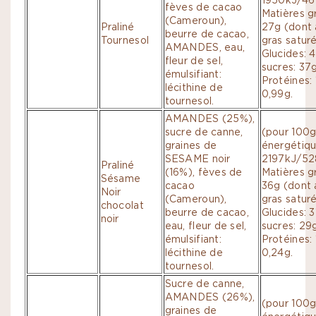
fèves de cacao
Matières g
(Cameroun),
Praliné
27g (dont 
beurre de cacao,
Tournesol
gras saturé
AMANDES, eau,
Glucides: 
fleur de sel,
sucres: 37g
émulsifiant:
Protéines: 1
lécithine de
0,99g.
tournesol.
AMANDES (25%),
sucre de canne,
(pour 100g
graines de
énergétiqu
SESAME noir
2197kJ/52
Praliné
(16%), fèves de
Matières g
Sésame
cacao
36g (dont 
Noir
(Cameroun),
gras saturé
chocolat
beurre de cacao,
Glucides: 
noir
eau, fleur de sel,
sucres: 29g
émulsifiant:
Protéines: 
lécithine de
0,24g.
tournesol.
Sucre de canne,
AMANDES (26%),
(pour 100g
graines de