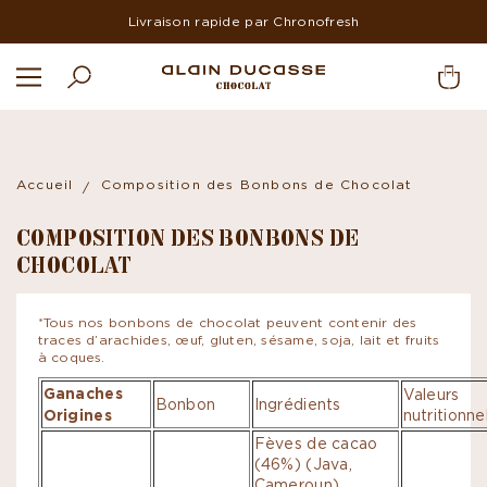
Livraison rapide par Chronofresh
Accueil
Composition des Bonbons de Chocolat
COMPOSITION DES BONBONS DE
CHOCOLAT
*Tous nos bonbons de chocolat peuvent contenir des
traces d’arachides, œuf, gluten, sésame, soja, lait et fruits
à coques.
Ganaches
Valeurs
Bonbon
Ingrédients
Origines
nutritionne
Fèves de cacao
(46%) (Java,
Cameroun),