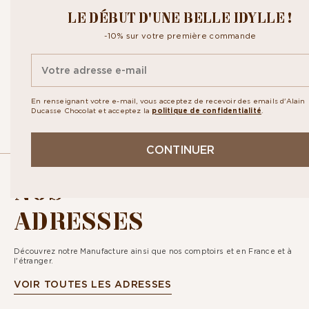
CROQUEZ NOTRE
LE DÉBUT D'UNE BELLE IDYLLE !
NEWSLETTER
-10% sur votre première commande
Inscrivez-vous à notre newsletter pour recevoir toute notre actualité
ainsi que nos exclusivités. En vous abonnant vous acceptez la
politique
de confidentialité.
En renseignant votre e-mail, vous acceptez de recevoir des emails d'Alain
Ducasse Chocolat et acceptez la
politique de confidentialité
.
CONTINUER
NOS
ADRESSES
Découvrez notre Manufacture ainsi que nos comptoirs et en France et à
l'étranger.
VOIR TOUTES LES ADRESSES