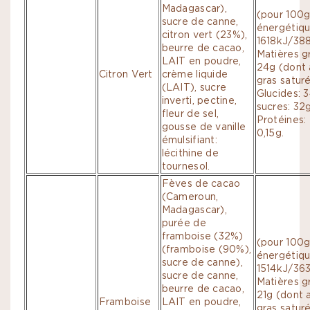
Madagascar),
(pour 100g
sucre de canne,
énergétiqu
citron vert (23%),
1618kJ/388
beurre de cacao,
Matières g
LAIT en poudre,
24g (dont 
Citron Vert
crème liquide
gras saturé
(LAIT), sucre
Glucides: 
inverti, pectine,
sucres: 32g
fleur de sel,
Protéines: 
gousse de vanille
0,15g.
émulsifiant:
lécithine de
tournesol.
Fèves de cacao
(Cameroun,
Madagascar),
purée de
framboise (32%)
(pour 100g
(framboise (90%),
énergétiqu
sucre de canne),
1514kJ/363 
sucre de canne,
Matières g
beurre de cacao,
21g (dont 
Framboise
LAIT en poudre,
gras saturé