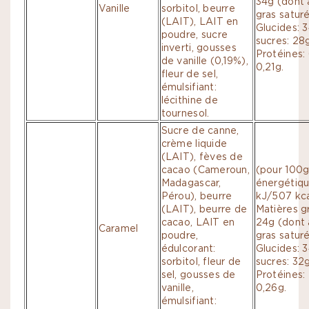
34g (dont 
Vanille
sorbitol, beurre
gras saturé
(LAIT), LAIT en
Glucides: 
poudre, sucre
sucres: 28g
inverti, gousses
Protéines: 
de vanille (0,19%),
0,21g.
fleur de sel,
émulsifiant:
lécithine de
tournesol.
Sucre de canne,
crème liquide
(LAIT), fèves de
cacao (Cameroun,
(pour 100g
Madagascar,
énergétiqu
Pérou), beurre
kJ/507 kca
(LAIT), beurre de
Matières g
cacao, LAIT en
24g (dont 
Caramel
poudre,
gras saturé
édulcorant:
Glucides: 
sorbitol, fleur de
sucres: 32g
sel, gousses de
Protéines: 
vanille,
0,26g.
émulsifiant: