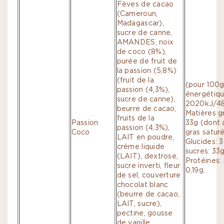
Fèves de cacao
(Cameroun,
Madagascar),
sucre de canne,
AMANDES, noix
de coco (8%),
purée de fruit de
la passion (5,8%)
(fruit de la
(pour 100g
passion (4,3%),
énergétiqu
sucre de canne),
2020kJ/48
beurre de cacao,
Matières g
fruits de la
Passion
33g (dont 
passion (4,3%),
Coco
gras saturé
LAIT en poudre,
Glucides: 
crème liquide
sucres: 33g
(LAIT), dextrose,
Protéines: 
sucre inverti, fleur
0,19g.
de sel, couverture
chocolat blanc
(beurre de cacao,
LAIT, sucre),
pectine, gousse
de vanille,