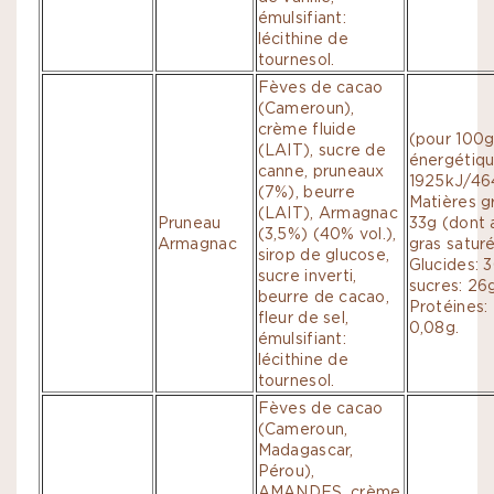
émulsifiant:
lécithine de
tournesol.
Fèves de cacao
(Cameroun),
crème fluide
(pour 100g
(LAIT), sucre de
énergétiqu
canne, pruneaux
1925kJ/464
(7%), beurre
Matières g
(LAIT), Armagnac
Pruneau
33g (dont 
(3,5%) (40% vol.),
Armagnac
gras saturé
sirop de glucose,
Glucides: 
sucre inverti,
sucres: 26g
beurre de cacao,
Protéines: 5
fleur de sel,
0,08g.
émulsifiant:
lécithine de
tournesol.
Fèves de cacao
(Cameroun,
Madagascar,
Pérou),
AMANDES, crème