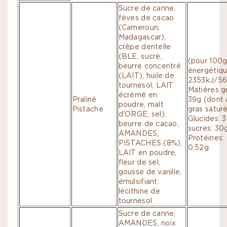
Sucre de canne,
fèves de cacao
(Cameroun,
Madagascar),
crêpe dentelle
(BLE, sucre,
(pour 100g
beurre concentré
énergétiqu
(LAIT), huile de
2353kJ/566
tournesol, LAIT
Matières g
écrémé en
Praliné
39g (dont 
poudre, malt
Pistache
gras saturé
d'ORGE, sel),
Glucides: 
beurre de cacao,
sucres: 30g
AMANDES,
Protéines: 
PISTACHES (8%),
0,52g.
LAIT en poudre,
fleur de sel,
gousse de vanille,
émulsifiant:
lécithine de
tournesol.
Sucre de canne,
AMANDES, noix