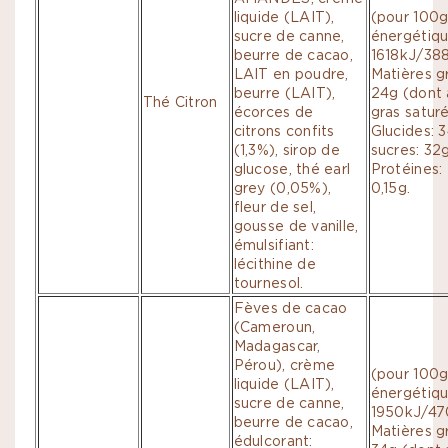
liquide (LAIT),
(pour 100g
sucre de canne,
énergétiqu
beurre de cacao,
1618kJ/388
LAIT en poudre,
Matières g
beurre (LAIT),
24g (dont 
Thé Citron
écorces de
gras saturé
citrons confits
Glucides: 
(1,3%), sirop de
sucres: 32g
glucose, thé earl
Protéines: 
grey (0,05%),
0,15g.
fleur de sel,
gousse de vanille,
émulsifiant:
lécithine de
tournesol.
Fèves de cacao
(Cameroun,
Madagascar,
Pérou), crème
(pour 100g
liquide (LAIT),
énergétiqu
sucre de canne,
1950kJ/470
beurre de cacao,
Matières g
édulcorant: