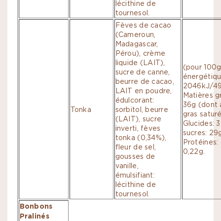
lécithine de
tournesol.
Fèves de cacao
(Cameroun,
Madagascar,
Pérou), crème
liquide (LAIT),
(pour 100g
sucre de canne,
énergétiqu
beurre de cacao,
2046kJ/493
LAIT en poudre,
Matières g
édulcorant:
36g (dont 
Tonka
sorbitol, beurre
gras saturé
(LAIT), sucre
Glucides: 
inverti, fèves
sucres: 29g
tonka (0,34%),
Protéines: 
fleur de sel,
0,22g.
gousses de
vanille,
émulsifiant:
lécithine de
tournesol.
Bonbons
Pralinés