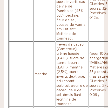
sucre inverti, eau
Glucides: 
de vie de
sucres: 32g
framboise (45%
Protéines: 
vol.), pectine,
0,12g.
fleur de sel,
gousse de vanille,
émulsifiant:
lécithine de
tournesol.
Fèves de cacao
(Cameroun),
crème liquide
(pour 100g
(LAIT), sucre de
énergétiqu
canne, beurre
1946kJ/469
(LAIT), menthe
Matières g
(2,5%), sucre
35g (dont 
Menthe
inverti, dextrose,
gras saturé
édulcorant:
Glucides: 
sorbitol, beurre de
sucres: 27g
cacao, fleur de
Protéines: 
sel, émulsifiant:
0,09g.
lécithine de
tournesol.