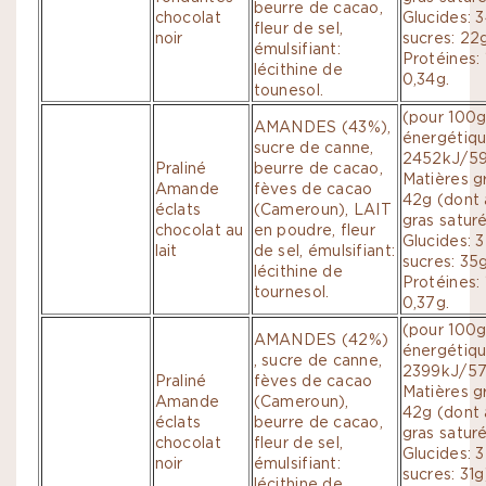
beurre de cacao,
chocolat
Glucides: 
fleur de sel,
noir
sucres: 22g
émulsifiant:
Protéines: 
lécithine de
0,34g.
tounesol.
(pour 100g
AMANDES (43%),
énergétiqu
sucre de canne,
2452kJ/59
Praliné
beurre de cacao,
Matières g
Amande
fèves de cacao
42g (dont 
éclats
(Cameroun), LAIT
gras saturé
chocolat au
en poudre, fleur
Glucides: 
lait
de sel, émulsifiant:
sucres: 35g
lécithine de
Protéines: 
tournesol.
0,37g.
(pour 100g
AMANDES (42%)
énergétiqu
, sucre de canne,
2399kJ/578
Praliné
fèves de cacao
Matières g
Amande
(Cameroun),
42g (dont 
éclats
beurre de cacao,
gras saturé
chocolat
fleur de sel,
Glucides: 
noir
émulsifiant:
sucres: 31g
lécithine de