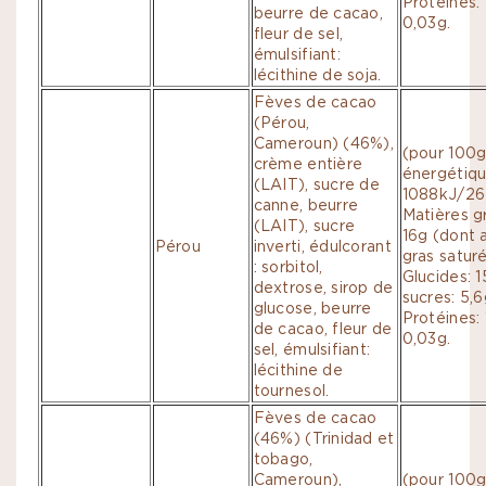
Protéines: 
beurre de cacao,
0,03g.
fleur de sel,
émulsifiant:
lécithine de soja.
Fèves de cacao
(Pérou,
Cameroun) (46%),
(pour 100g
crème entière
énergétiqu
(LAIT), sucre de
1088kJ/26
canne, beurre
Matières g
(LAIT), sucre
16g (dont 
Pérou
inverti, édulcorant
gras saturé
: sorbitol,
Glucides: 
dextrose, sirop de
sucres: 5,6
glucose, beurre
Protéines: 
de cacao, fleur de
0,03g.
sel, émulsifiant:
lécithine de
tournesol.
Fèves de cacao
(46%) (Trinidad et
tobago,
Cameroun),
(pour 100g