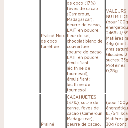
de coco (17%),
fèves de cacao
VALEURS
(Cameroun,
NUTRITIO
Madagascar),
(pour 100g
beurre de cacao,
énergétiqu
LAIT en poudre,
2466kJ/594
Praliné Noix
fleur de sel,
Matières g
de coco
chocolat blanc de
44g (dont 
torréfiée
couverture
gras saturé
(beurre de cacao,
Glucides: 
LAIT en poudre,
sucres: 33g
émulsifiant:
Protéines: 
lécithine de
0,28g.
tournesol),
émulsifiant:
lécithine de
tournesol.
CACAHUETES
(37%), sucre de
(pour 100g
canne, fèves de
énergétiq
cacao (Cameroun,
kJ/541 kcal
Madagascar),
Matières g
Praliné
beurre de cacao,
30g (dont 