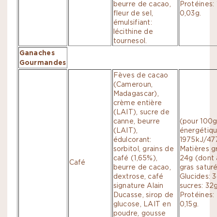
beurre de cacao,
Protéines: 
fleur de sel,
0,03g.
émulsifiant:
lécithine de
tournesol.
Ganaches
Gourmandes
Fèves de cacao
(Cameroun,
Madagascar),
crème entière
(LAIT), sucre de
canne, beurre
(pour 100g
(LAIT),
énergétiqu
édulcorant:
1975kJ/477
sorbitol, grains de
Matières g
café (1,65%),
24g (dont 
Café
beurre de cacao,
gras saturé
dextrose, café
Glucides: 
signature Alain
sucres: 32g
Ducasse, sirop de
Protéines: 
glucose, LAIT en
0,15g.
poudre, gousse