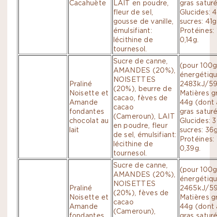
Cacahuète
LAIT en poudre,
gras saturé
fleur de sel,
Glucides: 
gousse de vanille,
sucres: 41g
émulsifiant:
Protéines: 
lécithine de
0,14g.
tournesol.
Sucre de canne,
(pour 100g
AMANDES (20%),
énergétiqu
NOISETTES
Praliné
2483kJ/598
(20%), beurre de
Noisette et
Matières g
cacao, fèves de
Amande
44g (dont 
cacao
fondantes
gras saturé
(Cameroun), LAIT
chocolat au
Glucides: 
en poudre, fleur
lait
sucres: 36g
de sel, émulsifiant:
Protéines: 
lécithine de
0,39g.
tournesol.
Sucre de canne,
(pour 100g
AMANDES (20%),
énergétiqu
NOISETTES
Praliné
2465kJ/59
(20%), fèves de
Noisette et
Matières g
cacao
Amande
44g (dont 
(Cameroun),
fondantes
gras saturé