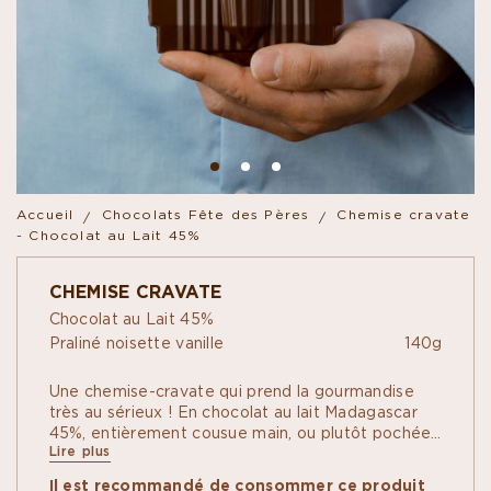
Accueil
Chocolats Fête des Pères
Chemise cravate
- Chocolat au Lait 45%
CHEMISE CRAVATE
Chocolat au Lait 45%
Praliné noisette vanille
140g
Une chemise-cravate qui prend la gourmandise
très au sérieux ! En chocolat au lait Madagascar
45%, entièrement cousue main, ou plutôt pochée
Lire plus
main, dans un moule aux lignes finement ciselées,
elle se déboutonne sur un praliné artisanal aux
Il est recommandé de consommer ce produit