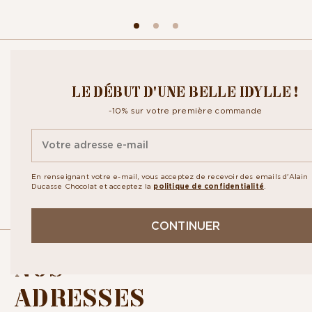
CROQUEZ NOTRE
LE DÉBUT D'UNE BELLE IDYLLE !
NEWSLETTER
-10% sur votre première commande
Inscrivez-vous à notre newsletter pour recevoir toute notre actualité
ainsi que nos exclusivités. En vous abonnant vous acceptez la
politique
de confidentialité.
En renseignant votre e-mail, vous acceptez de recevoir des emails
d'Alain Ducasse Chocolat et acceptez la
politique de
confidentialité
.
CONTINUER
NOS
ADRESSES