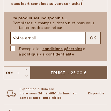
noisettes de Naples, dont la recette iconique
dans les 6 semaines suivant son achat
sublime le goût des fruits secs, entre onctuosité
et relief.
Ce produit est indisponible...
Remplissez le champs ci dessous et nous vous
contacterons dès son retour !
OK
J'accepte les
conditions générales
et
la
politique de confidentialité
ÉPUISÉ - 25,00 €
Qté
Expédition à domicile
Livré sous 24h à 48h* du lundi au
Disponible
samedi hors jours fériés