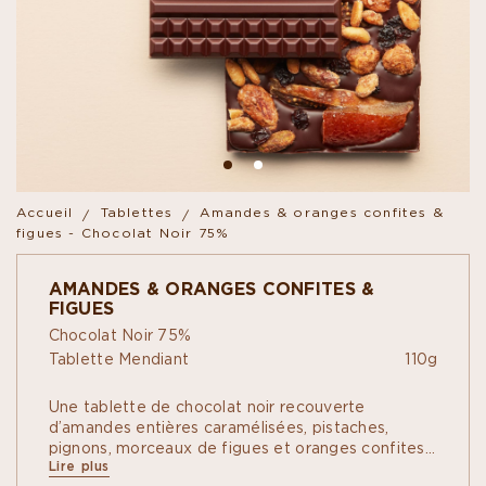
Accueil
Tablettes
Amandes & oranges confites &
figues - Chocolat Noir 75%
AMANDES & ORANGES CONFITES &
FIGUES
Chocolat Noir 75%
Tablette Mendiant
110g
Une tablette de chocolat noir recouverte
d’amandes entières caramélisées, pistaches,
pignons, morceaux de figues et oranges confites.
Lire plus
Les tablettes de chocolat Mendiant revisitent la