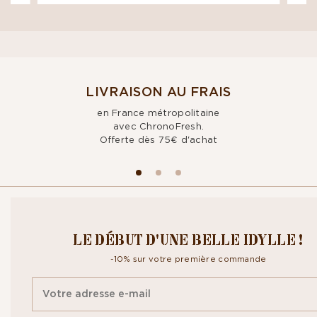
LIVRAISON AU FRAIS
en France métropolitaine
avec ChronoFresh.
Offerte dès 75€ d'achat
CROQUEZ NOTRE
LE DÉBUT D'UNE BELLE IDYLLE !
NEWSLETTER
-10% sur votre première commande
Inscrivez-vous à notre newsletter pour recevoir toute notre actualité
ainsi que nos exclusivités. En vous abonnant vous acceptez la
politique
de confidentialité.