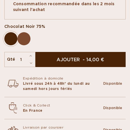
traditionnelle recette du même nom, avec des
Consommation recommandée dans les 2 mois
fruits secs...ou sans ! Des tablettes croquantes
suivant l'achat
dont le chocolat est couvert d’ingrédients
gourmands, de fruits confits, de noisettes
caramélisées ou de pistaches sablées.
Chocolat Noir 75%
AJOUTER - 14,00 €
Qté
Expédition à domicile
Livré sous 24h à 48h* du lundi au
Disponible
samedi hors jours fériés
Click & Collect
Disponible
En France
Livraison par coursier
Disponible