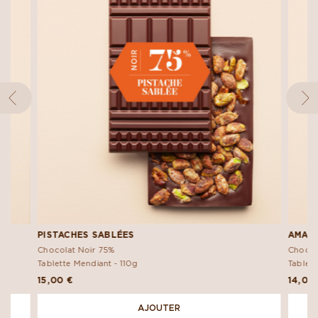
PISTACHES SABLÉES
AMAN
Chocolat Noir 75%
Chocol
Tablette Mendiant -
110g
Tablett
15,00 €
14,00
AJOUTER