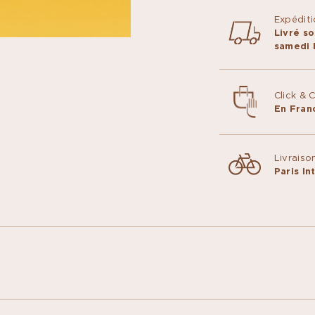
Expéditi
Livré so
samedi h
Click & 
En Fran
Livraiso
Paris I