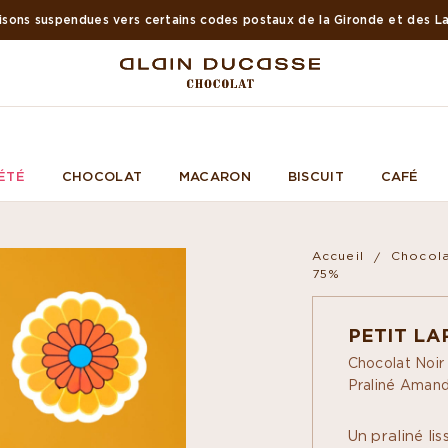
aisons suspendues vers certains codes postaux de la Gironde et des L
ÉTÉ
CHOCOLAT
MACARON
BISCUIT
CAFÉ
Accueil
Chocola
75%
PETIT LA
Chocolat Noi
Praliné Aman
Un praliné li