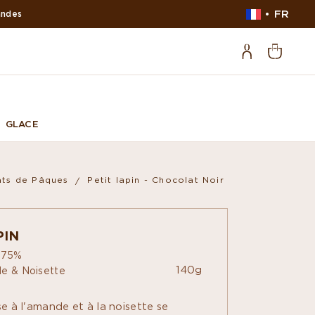
FR
andes
GLACE
ts de Pâques
Petit lapin - Chocolat Noir
PIN
r 75%
140g
de & Noisette
sse à l'amande et à la noisette se