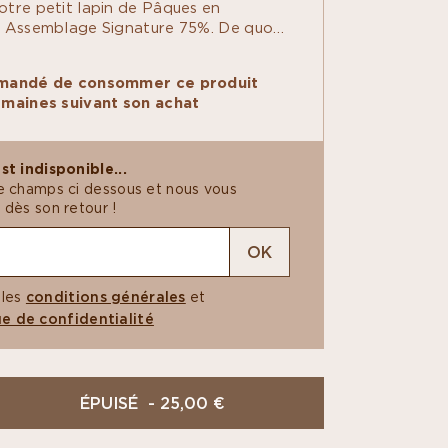
otre petit lapin de Pâques en
r Assemblage Signature 75%. De quoi
rmandise hors de son terrier ! Du
nes finement ciselées à la main, en
mmandé de consommer ce produit
’étape minutieuse du moulage et la
emaines suivant son achat
tisanale de nos pralinés à l’ancienne,
 célèbrent le savoir-faire unique de
 et artisans chocolatiers.
st indisponible...
e champs ci dessous et nous vous
 dès son retour !
OK
 les
conditions générales
et
ue de confidentialité
ÉPUISÉ - 25,00 €