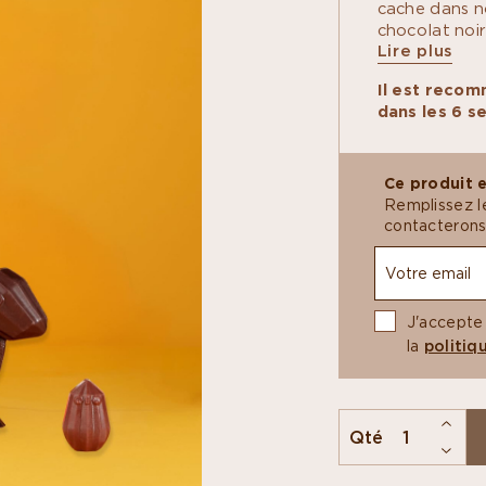
cache dans n
chocolat noi
Lire plus
bondir de gou
moule aux lig
Il est reco
passant par l
dans les 6 s
confection ar
nos créations
nos designers
Ce produit e
Remplissez l
contacterons
J'accepte
la
politiq
Qté