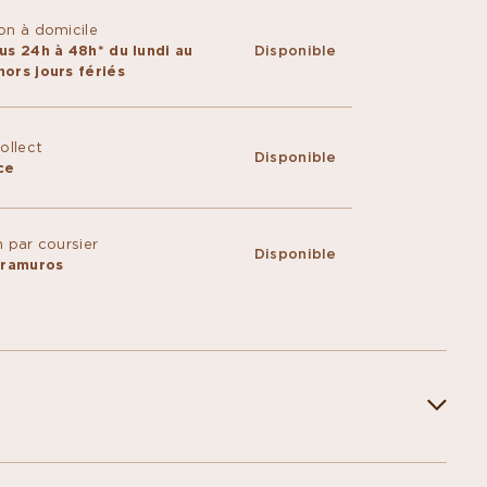
on à domicile
us 24h à 48h* du lundi au
Disponible
ors jours fériés
Collect
Disponible
ce
n par coursier
Disponible
ntramuros