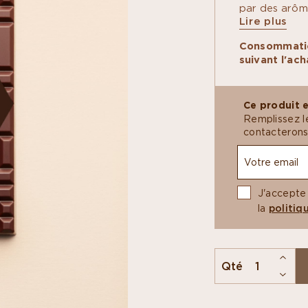
par des arôme
Lire plus
tropicaux et 
Les tablettes
IN
Consommatio
diversité de
suivant l'ach
d’origines di
affinées, ell
producteur et
Ce produit e
Remplissez l
VÉ
contacterons
J'accepte
la
politiq
Qté