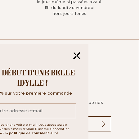
le jour-même si passées avant
11h du lundi au vendredi
hors jours fériés
TRE
 DÉBUT D'UNE BELLE
IDYLLE !
0% sur votre première commande
pour recevoir toute notre actualité ainsi que nos
us acceptez la
politique de confidentialité.
seignant votre e-mail, vous acceptez de
ir des emails d'Alain Ducasse Chocolat et
tez la
politique de confidentialité
.