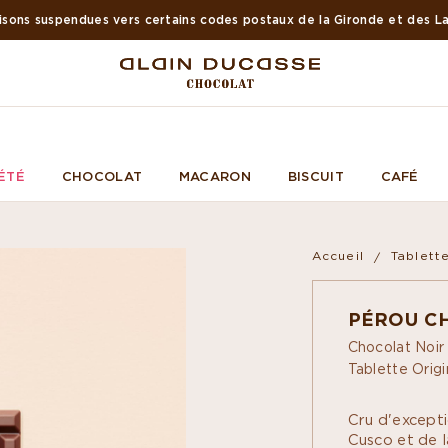
Livraison rapide par Chronofresh
ÉTÉ
CHOCOLAT
MACARON
BISCUIT
CAFÉ
Accueil
Tablett
PÉROU C
Chocolat Noi
Tablette Orig
Cru d'excepti
Cusco et de l