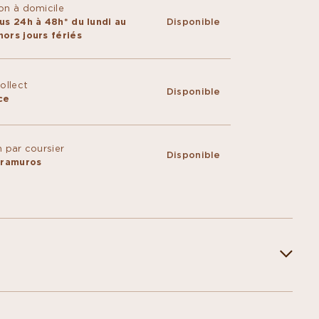
on à domicile
us 24h à 48h* du lundi au
Disponible
ors jours fériés
Collect
Disponible
ce
n par coursier
Disponible
ntramuros