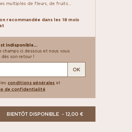
s multiples de fleurs, de fruits
d'épices douces.
 Origine explorent la pureté et la
TENSE
n recommandée dans les 18 mois
s provenances. Avec une palette
at
fférentes et autant de saveurs
es révèlent la personnalité de leur pays
&
 de leur terroir.
st indisponible...
e champs ci dessous et nous vous
GÉTAL
 dès son retour !
OK
 les
conditions générales
et
ue de confidentialité
BIENTÔT DISPONIBLE - 12,00 €