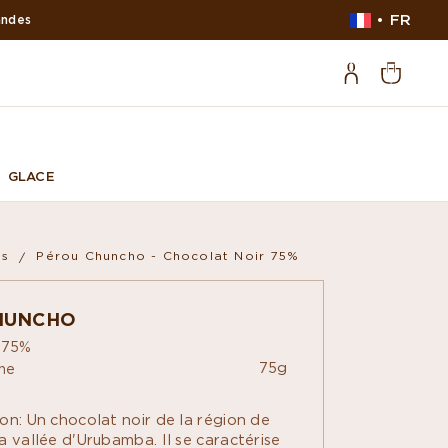
FR
GLACE
es
Pérou Chuncho - Chocolat Noir 75%
HUNCHO
r 75%
75g
ine
on: Un chocolat noir de la région de
a vallée d'Urubamba. Il se caractérise