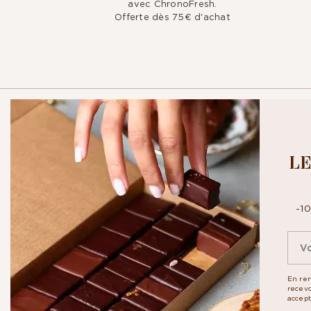
avec ChronoFresh.
Offerte dès 75€ d'achat
CROQUEZ NO
LE
NEWSLETTER
-1
Inscrivez-vous à notre newsletter 
exclusivités. En vous abonnant vo
En ren
recevo
accep