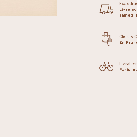
Expéditi
Livré so
samedi h
Click & 
En Fran
Livraiso
Paris I