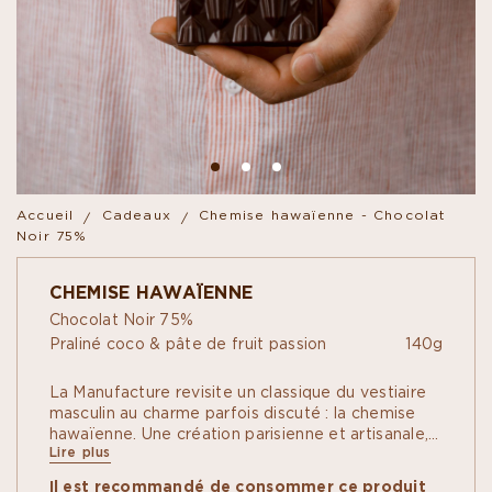
Accueil
Cadeaux
Chemise hawaïenne - Chocolat
Noir 75%
CHEMISE HAWAÏENNE
Chocolat Noir 75%
Praliné coco & pâte de fruit passion
140g
La Manufacture revisite un classique du vestiaire
masculin au charme parfois discuté : la chemise
hawaïenne. Une création parisienne et artisanale,
Lire plus
réalisée en chocolat noir Assemblage Signature
75%. En lieu et place des fleurs, des cabosses
Il est recommandé de consommer ce produit