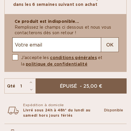
finement dessinées. À l’intérieur, un parfum de
dans les 6 semaines suivant son achat
vacances avec un praliné amandes de Sicile et
noix de coco, relevé d’une touche de pâte de fruit
à la passion. Une pièce remise au goût du jour, en
Ce produit est indisponible...
une bouchée.
Remplissez le champs ci dessous et nous vous
contacterons dès son retour !
OK
J'accepte les
conditions générales
et
la
politique de confidentialité
ÉPUISÉ - 25,00 €
Qté
Expédition à domicile
Livré sous 24h à 48h* du lundi au
Disponible
samedi hors jours fériés