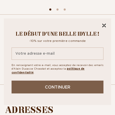
CROQUEZ NOTRE
LE DÉBUT D'UNE BELLE IDYLLE !
NEWSLETTER
-10% sur votre première commande
Inscrivez-vous à notre newsletter pour recevoir toute notre actualité
ainsi que nos exclusivités. En vous abonnant vous acceptez la
politique
de confidentialité.
En renseignant votre e-mail, vous acceptez de recevoir des emails
d'Alain Ducasse Chocolat et acceptez la
politique de
confidentialité
.
CONTINUER
NOS
ADRESSES