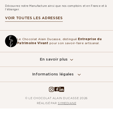
Découvrez notre Manufacture ainsi que nos comptoirs et en France et à
l'étranger.
VOIR TOUTES LES ADRESSES
Le Chocolat Alain Ducasse, distingué
Entreprise du
Patrimoine Vivant
pour son savoir-faire artisanal.
En savoir plus
Sur ce site, nous utilisons des cookies
pour mesurer notre audience, entretenir la
Informations légales
relation avec vous et vous adresser de temps à autre du contenu
qualitatif ainsi que de la publicité.
Pour modifier vos préférences par la suite, cliquez sur le lien
'Préférences de cookies' situé dans le pied de page.
© LE CHOCOLAT ALAIN DUCASSE 2026
Lire la politique de confidentialité
RÉALISÉ PAR
SYMEDIANE
Consentements certifiés par