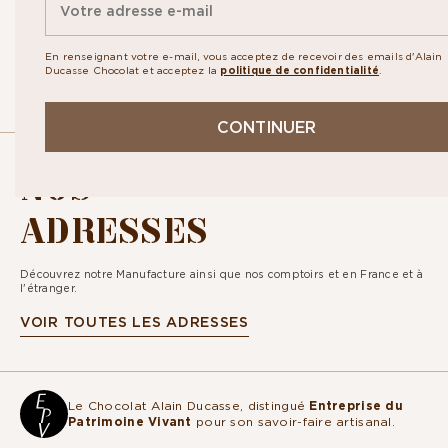
Inscrivez-vous à notre newsletter pour recevoir toute notre actualité
ainsi que nos exclusivités. En vous abonnant vous acceptez la
politique
de confidentialité.
En renseignant votre e-mail, vous acceptez de recevoir des emails d'Alain
Ducasse Chocolat et acceptez la
politique de confidentialité
.
CONTINUER
NOS
ADRESSES
Découvrez notre Manufacture ainsi que nos comptoirs et en France et à
l'étranger.
VOIR TOUTES LES ADRESSES
Le Chocolat Alain Ducasse, distingué
Entreprise du
Patrimoine Vivant
pour son savoir-faire artisanal.