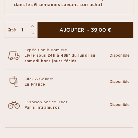
dévoile un praliné sésame noir et amande
dans les 6 semaines suivant son achat
parsemé de riz soufflé croustillant, le tout enrobé
de chocolat noir Assemblage Signature 75%. Aux
couleurs de l'Angleterre et du Portugal, la
seconde associe un praliné amande aux pétales
AJOUTER - 39,00 €
Qté
de maïs à une ganache caramel, sous une coque
de chocolat au lait Madagascar 45%.​ Un coffret
festif et gourmand, à s’offrir ou à offrir !
Expédition à domicile
Livré sous 24h à 48h* du lundi au
Disponible
samedi hors jours fériés
Click & Collect
Disponible
En France
Livraison par coursier
Disponible
Paris Intramuros