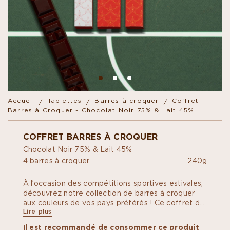
Accueil
Tablettes
Barres à croquer
Coffret
Barres à Croquer - Chocolat Noir 75% & Lait 45%
COFFRET BARRES À CROQUER
Chocolat Noir 75% & Lait 45%
4 barres à croquer
240g
À l’occasion des compétitions sportives estivales,
découvrez notre collection de barres à croquer
aux couleurs de vos pays préférés ! Ce coffret de
Lire plus
4 barres réunit deux recettes exclusives. Déclinée
pour la France et l'Espagne, la première recette
Il est recommandé de consommer ce produit