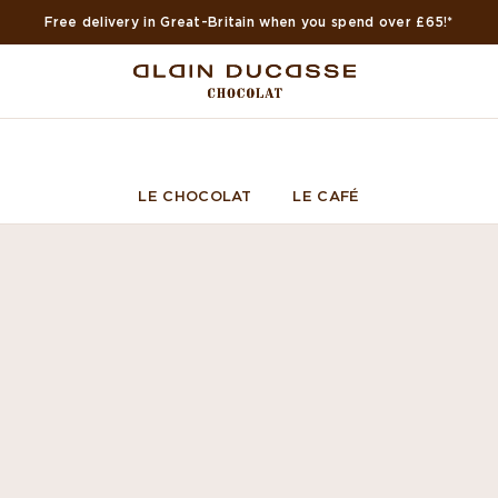
Free delivery in Great-Britain when you spend over £65!*
LE CHOCOLAT
LE CAFÉ