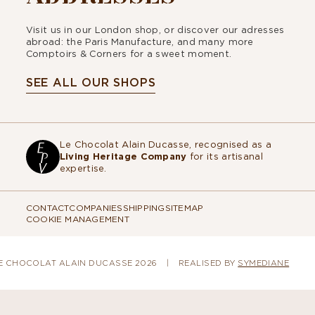
Visit us in our London shop, or discover our adresses
abroad: the Paris Manufacture, and many more
Comptoirs & Corners for a sweet moment.
SEE ALL OUR SHOPS
Le Chocolat Alain Ducasse, recognised as a
Living Heritage Company
for its artisanal
expertise.
CONTACT
COMPANIES
SHIPPING
SITEMAP
COOKIE MANAGEMENT
glementations. Personnalisez vos préférences pour contrôler la ma
E CHOCOLAT ALAIN DUCASSE 2026
REALISED BY
SYMEDIANE