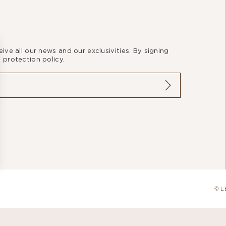
ive all our news and our exclusivities. By signing
 protection policy.
Options
res de confidentialité, en garantissant la conformité avec les ré
© L