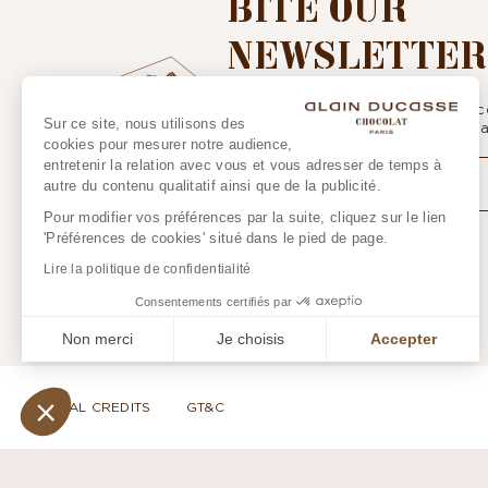
BITE OUR
NEWSLETTER
Subscribe to our newsletter to rece
Sur ce site, nous utilisons des
up, you agree to the
personal data
cookies pour mesurer notre audience,
entretenir la relation avec vous et vous adresser de temps à
autre du contenu qualitatif ainsi que de la publicité.
Pour modifier vos préférences par la suite, cliquez sur le lien
'Préférences de cookies' situé dans le pied de page.
Lire la politique de confidentialité
Consentements certifiés par
Non merci
Je choisis
Accepter
Axeptio consent
Plateforme de Gestion du Consentement : Personnalisez vos 
Notre plateforme vous permet d'adapter et de gérer vos paramèt
LEGAL CREDITS
GT&C