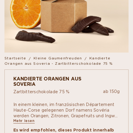
Startseite
Kleine Gaumenfreuden
Kandierte
Orangen aus Soveria - Zartbitterschokolade 75 %
KANDIERTE ORANGEN AUS
SOVERIA
ab 150g
Zartbitterschokolade 75 %
In einem kleinen, im französischen Département
Haute-Corse gelegenen Dorf namens Sovéria
werden Orangen, Zitronen, Grapefruits und Ingwer
Mehr lesen
von Hand kandiert. Nach einer Nacht Ruhezeit
werden sie einzeln aufgeschnitten und mit
Es wird empfohlen, dieses Produkt innerhalb
Kakaopulver überzogen. Im letzten Schritt