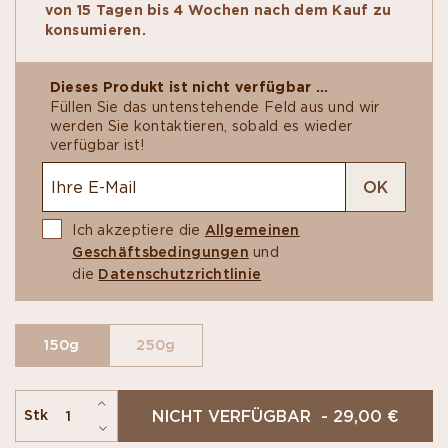
von 15 Tagen bis 4 Wochen nach dem Kauf zu
werden die natürlichen Aromen hervorgehoben:
konsumieren.
mit einem feinen Überzug aus der
Zartbitterschokolade Assemblage Signature 75 %
der Manufacture. Die weiche Orange mit der
Dieses Produkt ist nicht verfügbar …
knusprigen Schokoladenschicht ist einfach köstlich
Füllen Sie das untenstehende Feld aus und wir
und herrlich geschmacksintensiv.
werden Sie kontaktieren, sobald es wieder
verfügbar ist!
OK
Ich akzeptiere die
Allgemeinen
Geschäftsbedingungen
und
die
Datenschutzrichtlinie
150g
250g
NICHT VERFÜGBAR - 29,00 €
Stk