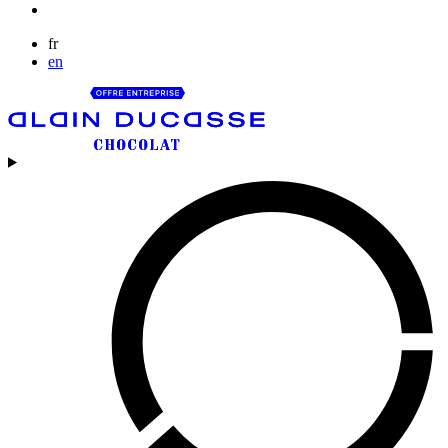
fr
en