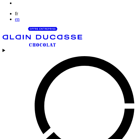
fr
en