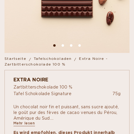
Startseite
Tafelschokoladen
Extra Noire -
Zartbitterschokolade 100 %
EXTRA NOIRE
Zartbitterschokolade 100 %
Tafel Schokolade Signature
75g
Un chocolat noir fin et puissant, sans sucre ajouté,
le goût pur des fèves de cacao venues du Pérou,
Amérique du Sud.
Mehr lesen
Les tablettes Signature sont l’alliance d’un goût à
une identité unique, découvrez des recettes
Es wird empfohlen, dieses Produkt innerhalb