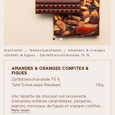
Startseite
Tafelschokoladen
Amandes & oranges
confites & figues - Zartbitterschokolade 75 %
AMANDES & ORANGES CONFITES &
FIGUES
Zartbitterschokolade 75 %
Tafel Schokolade Mendiant
110g
Une tablette de chocolat noir recouverte
d’amandes entières caramélisées, pistaches,
pignons, morceaux de figues et oranges confites.
Mehr lesen
Les tablettes de chocolat Mendiant revisitent la