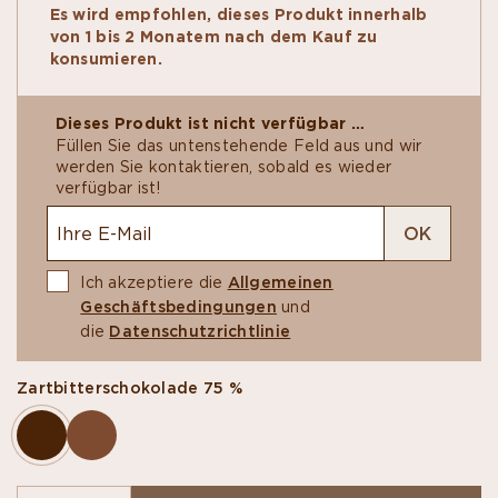
traditionnelle recette du même nom, avec des
Es wird empfohlen, dieses Produkt innerhalb
fruits secs...ou sans ! Des tablettes croquantes
von 1 bis 2 Monatem nach dem Kauf zu
dont le chocolat est couvert d’ingrédients
konsumieren.
gourmands, de fruits confits, de noisettes
caramélisées ou de pistaches sablées.
Dieses Produkt ist nicht verfügbar …
Füllen Sie das untenstehende Feld aus und wir
werden Sie kontaktieren, sobald es wieder
verfügbar ist!
OK
Ich akzeptiere die
Allgemeinen
Geschäftsbedingungen
und
die
Datenschutzrichtlinie
Zartbitterschokolade 75 %