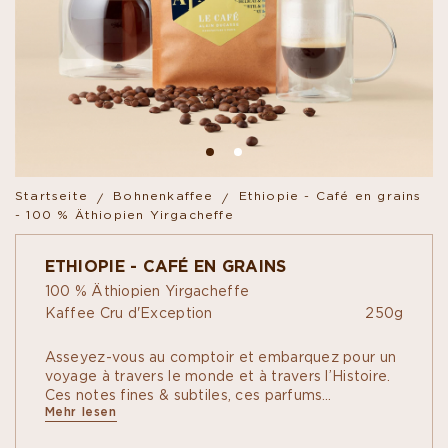
Startseite
Bohnenkaffee
Ethiopie - Café en grains
- 100 % Äthiopien Yirgacheffe
ETHIOPIE - CAFÉ EN GRAINS
100 % Äthiopien Yirgacheffe
Kaffee Cru d'Exception
250g
Asseyez-vous au comptoir et embarquez pour un
voyage à travers le monde et à travers l’Histoire.
Ces notes fines & subtiles, ces parfums
Mehr lesen
d’agrumes, d’abricot et de jasmin, cette acidité
marquée mais maîtrisée, c’est la promesse