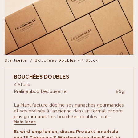
Startseite
Bouchées Doubles - 4 Stück
BOUCHÉES DOUBLES
4 Stück
Pralinenbox Découverte
85g
La Manufacture décline ses ganaches gourmandes
et ses pralinés à l’ancienne dans un format encore
plus gourmand. Les bouchées doubles sont
Mehr lesen
désormais disponibles dans un petit coffret
découverte de 4 bouchées / 4 parfums.
Es wird empfohlen, dieses Produkt innerhalb
von 15 Tagen bis 3 Wochen nach dem Kauf zu