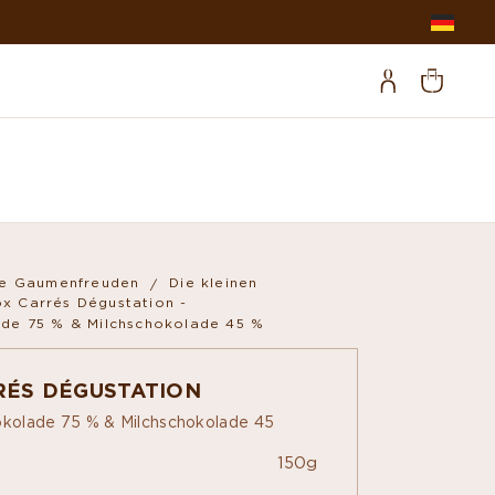
ne Gaumenfreuden
Die kleinen
x Carrés Dégustation -
ade 75 % & Milchschokolade 45 %
RÉS DÉGUSTATION
okolade 75 % & Milchschokolade 45
150g