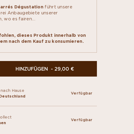
arrés Dégustation
führt unsere
 drei Anbaugebiete unserer
 wo es fairen
eschmack zu entdecken gibt:
Peru und Kamerun. Mit dieser Box
ohlen, dieses Produkt innerhalb von
leinen Naschkatzen auf spielerische
atem nach dem Kauf zu konsumieren.
nseren Dschungeltieren ein
für die Herausforderungen des
twickeln. Diese Box ist ideal zum
schendurch geeignet!
HINZUFÜGEN - 29,00 €
 nach Hause
Verfügbar
 Deutschland
Collect
Verfügbar
hen