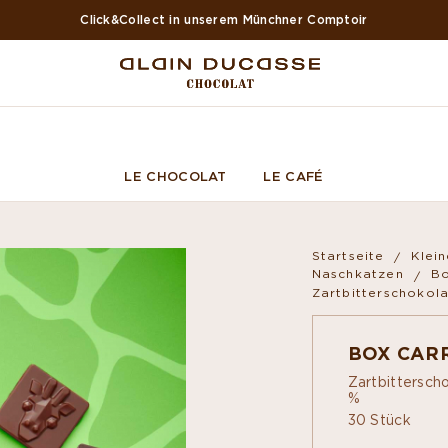
Click&Collect in unserem Münchner Comptoir
LE CHOCOLAT
LE CAFÉ
Startseite
Klei
Naschkatzen
Bo
Zartbitterschokol
BOX CAR
Zartbittersch
%
30 Stück