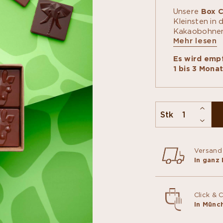
Unsere
Box C
Kleinsten in
Kakaobohnen,
Mehr lesen
Schokoladeng
Madagaskar, 
Es wird empf
können die k
1 bis 3 Mon
Weise dank u
Verständnis 
Handwerks en
Naschen zwi
Stk
Versand
In ganz
Click & 
In Münc